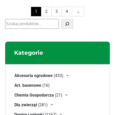
1
2
3
4
→
Szukaj
Kategorie
433 produkty
Akcesoria ogrodowe
433
16 produktów
Art. basenowe
16
21 produktów
Chemia Gospodarcza
21
281 produktów
Dla zwierząt
281
1167 produktów
Donice i osłonki
1167