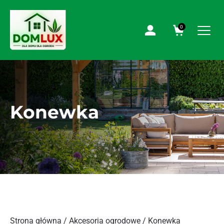
0
Konewka
Strona główna
/
Akcesoria ogrodowe
/ Konewka