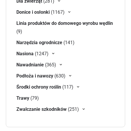
281 produktów
Dla zwierząt
281
1167 produktów
Donice i osłonki
1167
Linia produktów do domowego wyrobu wędlin
9 produktów
9
141 produktów
Narzędzia ogrodnicze
141
1247 produktów
Nasiona
1247
365 produktów
Nawadnianie
365
630 produktów
Podłoża i nawozy
630
117 produktów
Środki ochrony roślin
117
79 produktów
Trawy
79
251 produktów
Zwalczanie szkodników
251