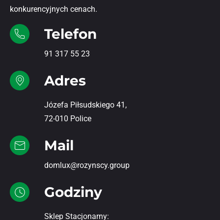
konkurencyjnych cenach.
Telefon
91 317 55 23
Adres
Józefa Piłsudskiego 41,
72-010 Police
Mail
domlux@rozynscy.group
Godziny
Sklep Stacjonarny: