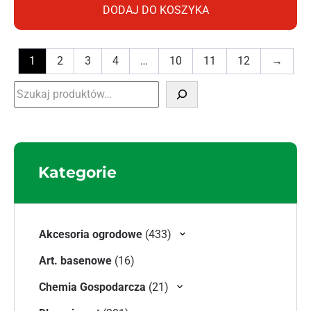
DODAJ DO KOSZYKA
1
2
3
4
…
10
11
12
→
Szukaj
Kategorie
433 produkty
Akcesoria ogrodowe
433
16 produktów
Art. basenowe
16
21 produktów
Chemia Gospodarcza
21