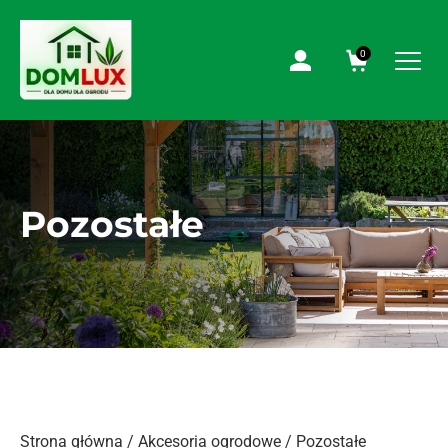
0
Pozostałe
Strona główna
/
Akcesoria ogrodowe
/ Pozostałe