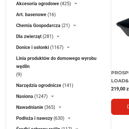
425 produktów
Akcesoria ogrodowe
425
16 produktów
Art. basenowe
16
21 produktów
Chemia Gospodarcza
21
281 produktów
Dla zwierząt
281
1167 produktów
Donice i osłonki
1167
Linia produktów do domowego wyrobu
wędlin
PROSP
9 produktów
9
LOAD&
141 produktów
Narzędzia ogrodnicze
141
219,00
z
1247 produktów
Nasiona
1247
365 produktów
Nawadnianie
365
630 produktów
Podłoża i nawozy
630
117 produktów