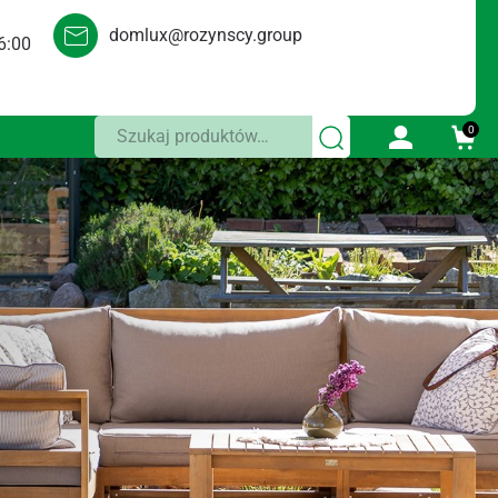
domlux@rozynscy.group
6:00
Szukaj:
0