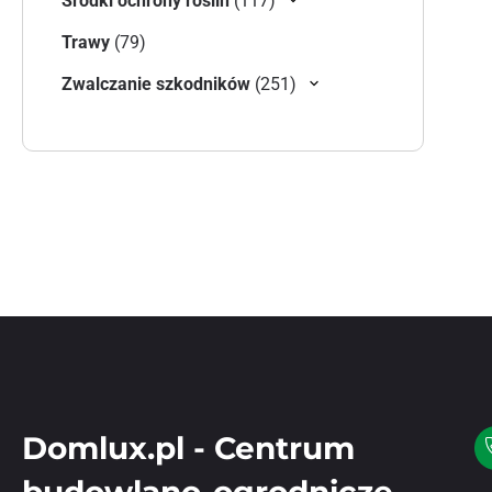
Środki ochrony roślin
117
79 produktów
Trawy
79
251 produktów
Zwalczanie szkodników
251
Domlux.pl - Centrum