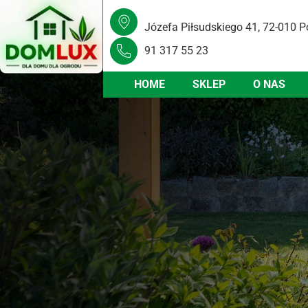
Józefa Piłsudskiego 41, 72-010 P
91 317 55 23
HOME
SKLEP
O NAS