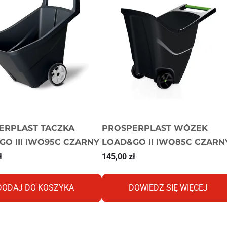
ERPLAST TACZKA
PROSPERPLAST WÓZEK
GO III IWO95C CZARNY
LOAD&GO II IWO85C CZARN
ł
145,00
zł
DODAJ DO KOSZYKA
DOWIEDZ SIĘ WIĘCEJ