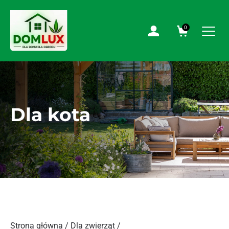
0
Dla kota
Strona główna
/
Dla zwierząt
/