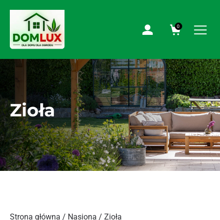
0
Zioła
Strona główna
/
Nasiona
/ Zioła