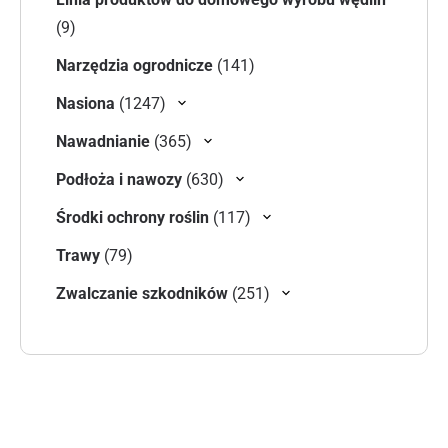
9 produktów
9
141 produktów
Narzędzia ogrodnicze
141
1247 produktów
Nasiona
1247
365 produktów
Nawadnianie
365
630 produktów
Podłoża i nawozy
630
117 produktów
Środki ochrony roślin
117
79 produktów
Trawy
79
251 produktów
Zwalczanie szkodników
251