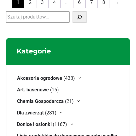
1
2
3
4
…
6
7
8
→
Szukaj
Kategorie
433 produkty
Akcesoria ogrodowe
433
16 produktów
Art. basenowe
16
21 produktów
Chemia Gospodarcza
21
281 produktów
Dla zwierząt
281
1167 produktów
Donice i osłonki
1167
Linia produktów do domowego wyrobu wędlin