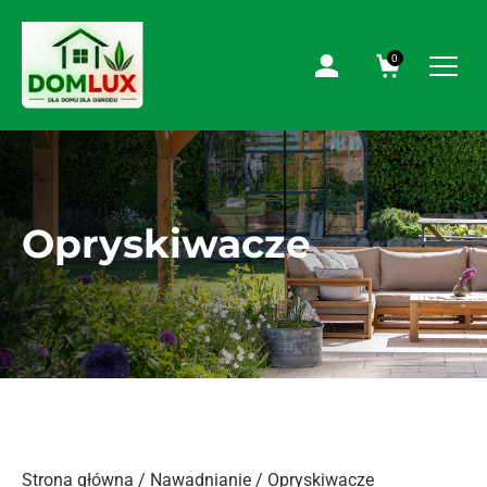
0
Opryskiwacze
Strona główna
/
Nawadnianie
/ Opryskiwacze