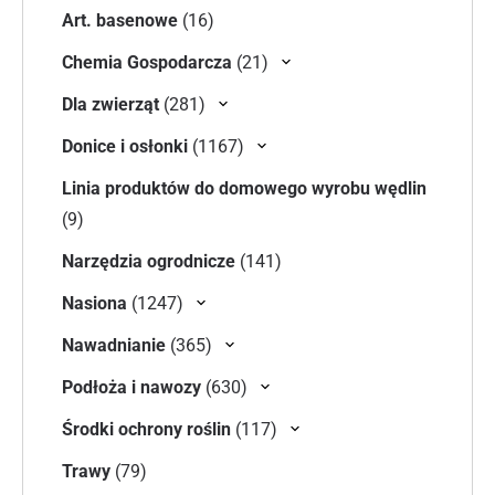
16 produktów
Art. basenowe
16
21 produktów
Chemia Gospodarcza
21
281 produktów
Dla zwierząt
281
1167 produktów
Donice i osłonki
1167
Linia produktów do domowego wyrobu wędlin
9 produktów
9
141 produktów
Narzędzia ogrodnicze
141
1247 produktów
Nasiona
1247
365 produktów
Nawadnianie
365
630 produktów
Podłoża i nawozy
630
117 produktów
Środki ochrony roślin
117
79 produktów
Trawy
79