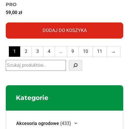
PRO
59,00
zł
DODAJ DO KOSZYKA
1
2
3
4
…
9
10
11
→
Szukaj
Kategorie
433 produkty
Akcesoria ogrodowe
433