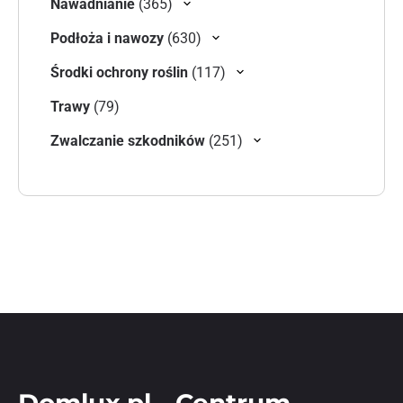
365 produktów
Nawadnianie
365
630 produktów
Podłoża i nawozy
630
117 produktów
Środki ochrony roślin
117
79 produktów
Trawy
79
251 produktów
Zwalczanie szkodników
251