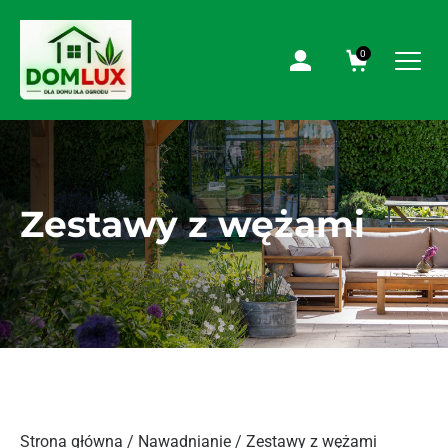
0
Zestawy z wężami
Strona główna
/
Nawadnianie
/ Zestawy z wężami