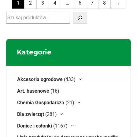
1
2
3
4
…
6
7
8
→
Szukaj
Kategorie
433 produkty
Akcesoria ogrodowe
433
16 produktów
Art. basenowe
16
21 produktów
Chemia Gospodarcza
21
281 produktów
Dla zwierząt
281
1167 produktów
Donice i osłonki
1167