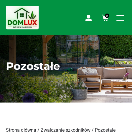
0
Pozostałe
Strona główna
/
Zwalczanie szkodników
/ Pozostałe