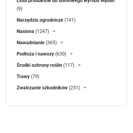
Linia produktów do domowego wyrobu wędlin
9 produktów
9
141 produktów
Narzędzia ogrodnicze
141
1247 produktów
Nasiona
1247
365 produktów
Nawadnianie
365
630 produktów
Podłoża i nawozy
630
117 produktów
Środki ochrony roślin
117
79 produktów
Trawy
79
251 produktów
Zwalczanie szkodników
251