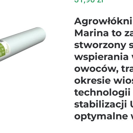
Agrowłókni
Marina to 
stworzony s
wspierania
owoców, tra
okresie wio
technologii
stabilizacj
optymalne 