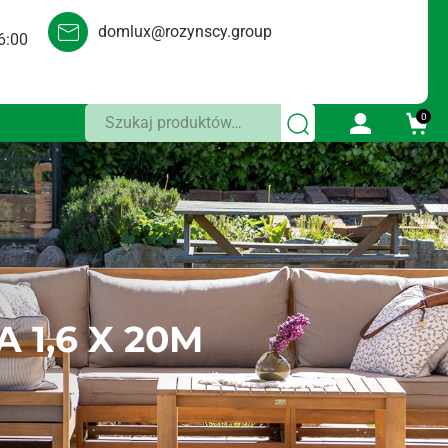
domlux@rozynscy.group
6:00
Szukaj:
0
1,6 X 20M