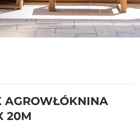
X AGROWŁÓKNINA
 X 20M