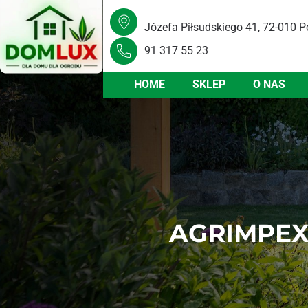
Józefa Piłsudskiego 41, 72-010 P
91 317 55 23
HOME
SKLEP
O NAS
AGRIMPEX