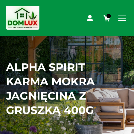
0
ALPHA SPIRIT
KARMA MOKRA
JAGNIĘCINA Z
GRUSZKĄ 400G