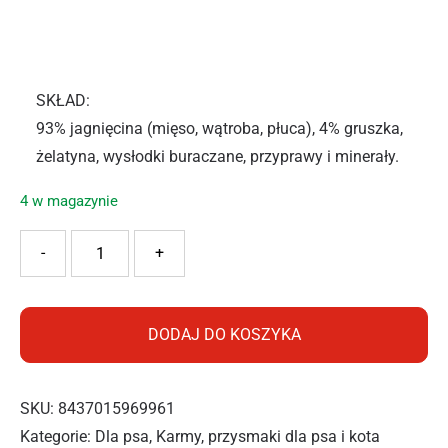
SKŁAD:
93% jagnięcina (mięso, wątroba, płuca), 4% gruszka,
żelatyna, wysłodki buraczane, przyprawy i minerały.
4 w magazynie
ilość ALPHA SPIRIT KARMA MOKRA JAGNIĘCINA Z GRUSZK
-
+
DODAJ DO KOSZYKA
SKU:
8437015969961
Kategorie:
Dla psa
,
Karmy, przysmaki dla psa i kota