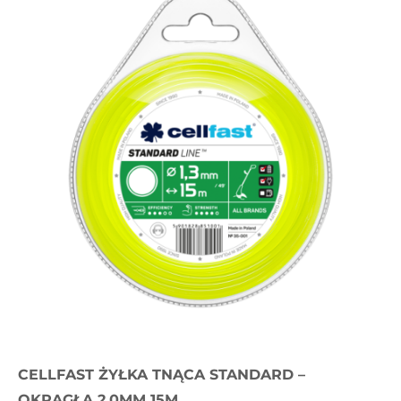
CELLFAST ŻYŁKA TNĄCA STANDARD –
OKRĄGŁA 2,0MM 15M