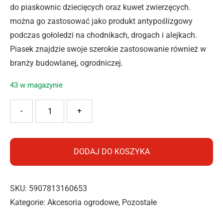
do piaskownic dziecięcych oraz kuwet zwierzęcych.
można go zastosować jako produkt antypoślizgowy
podczas gołoledzi na chodnikach, drogach i alejkach.
Piasek znajdzie swoje szerokie zastosowanie również w
branży budowlanej, ogrodniczej.
43 w magazynie
ilość BIOVITA PIASEK UNIWERSALNY 20KG
-
+
DODAJ DO KOSZYKA
SKU:
5907813160653
Kategorie:
Akcesoria ogrodowe
,
Pozostałe