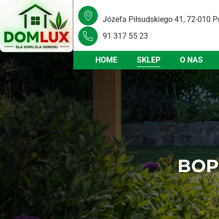
Józefa Piłsudskiego 41, 72-010 P
91 317 55 23
HOME
SKLEP
O NAS
BOP