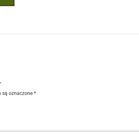
”
 są oznaczone
*