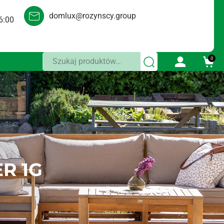
domlux@rozynscy.group
6:00
Szukaj:
0
R 1G