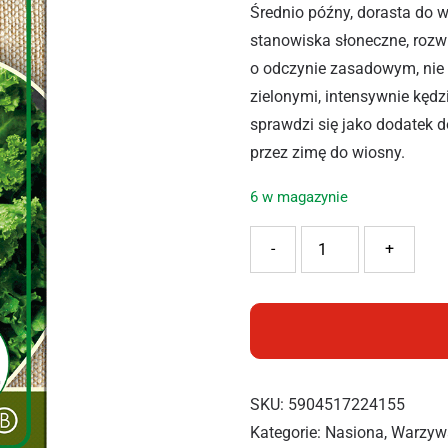
Średnio późny, dorasta do 
stanowiska słoneczne, rozwi
o odczynie zasadowym, nie t
zielonymi, intensywnie kęd
sprawdzi się jako dodatek d
przez zimę do wiosny.
6 w magazynie
ilość BOPON JARMUŻ HAL
-
+
SKU:
5904517224155
Kategorie:
Nasiona
,
Warzyw