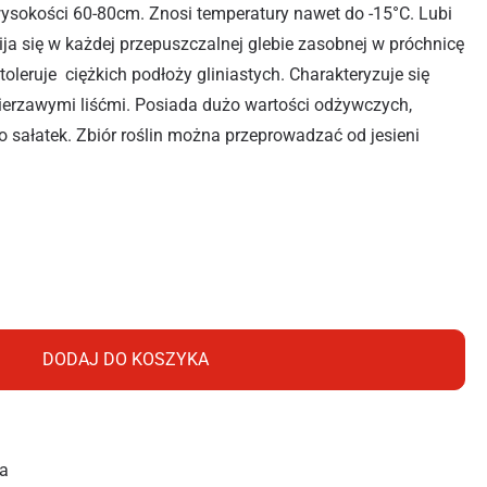
wysokości 60-80cm. Znosi temperatury nawet do -15°C. Lubi
ja się w każdej przepuszczalnej glebie zasobnej w próchnicę
oleruje ciężkich podłoży gliniastych. Charakteryzuje się
zierzawymi liśćmi. Posiada dużo wartości odżywczych,
o sałatek. Zbiór roślin można przeprowadzać od jesieni
BHOHER 1G
DODAJ DO KOSZYKA
a