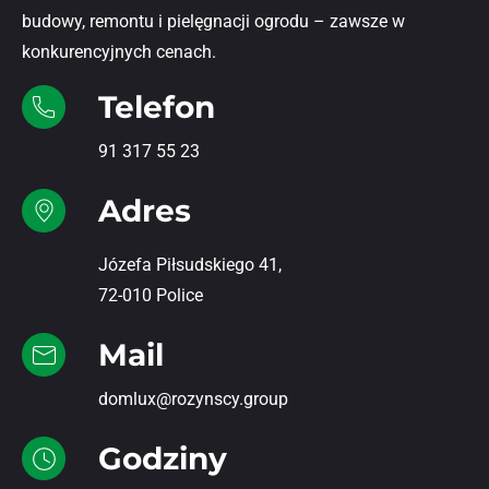
budowy, remontu i pielęgnacji ogrodu – zawsze w
konkurencyjnych cenach.
Telefon
91 317 55 23
Adres
Józefa Piłsudskiego 41,
72-010 Police
Mail
domlux@rozynscy.group
Godziny