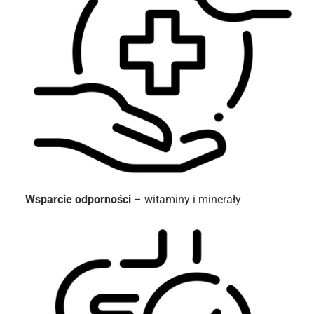
Wsparcie odporności
– witaminy i minerały