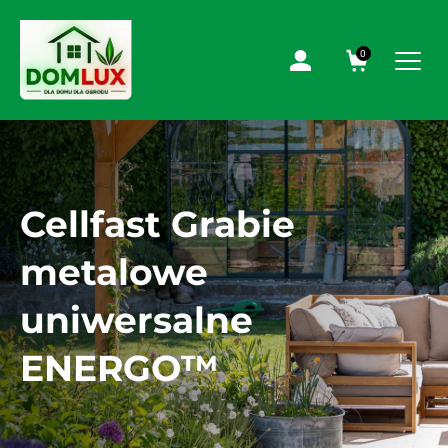
0
Cellfast Grabie
metalowe
uniwersalne
ENERGO™