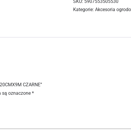
SKU:
5907553505530
Kategorie:
Akcesoria ogrod
ste 20CMX9M CZARNE”
 są oznaczone
*