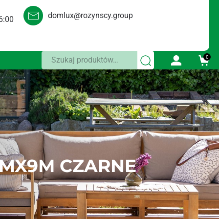
domlux@rozynscy.group
6:00
Szukaj:
0
20CMX9M CZARNE