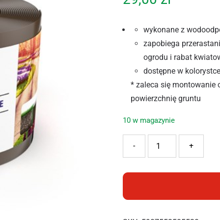
wykonane z wodoodpo
zapobiega przerastani
ogrodu i rabat kwiat
dostępne w kolorystce:
* zaleca się montowanie 
powierzchnię gruntu
10 w magazynie
ilość Cellfast Obrzeże og
-
+