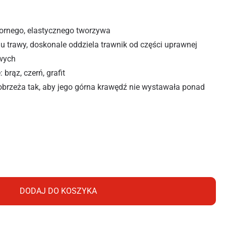
rnego, elastycznego tworzywa
u trawy, doskonale oddziela trawnik od części uprawnej
owych
 brąz, czerń, grafit
obrzeża tak, aby jego górna krawędź nie wystawała ponad
rodowe proste 20CMX9M CZARNE
DODAJ DO KOSZYKA