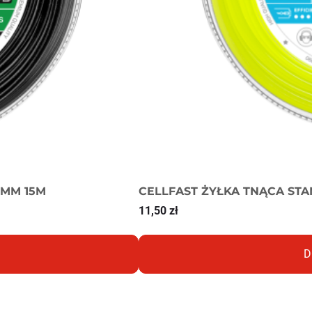
4MM 15M
CELLFAST ŻYŁKA TNĄCA STA
11,50
zł
D