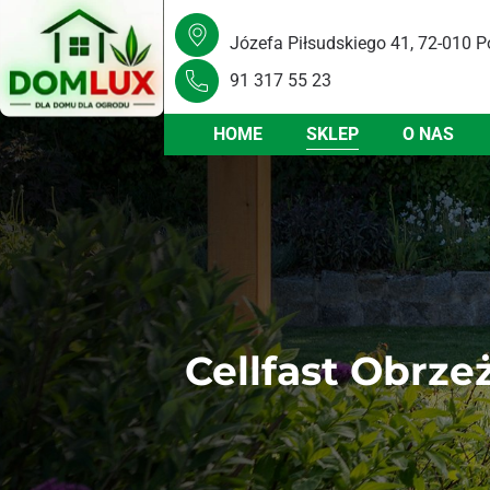
Józefa Piłsudskiego 41, 72-010 P
91 317 55 23
HOME
SKLEP
O NAS
Cellfast Obrz