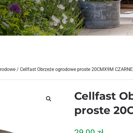
grodowe
/ Cellfast Obrzeże ogrodowe proste 20CMX9M CZARNE
Cellfast 
proste 2
29,00
zł