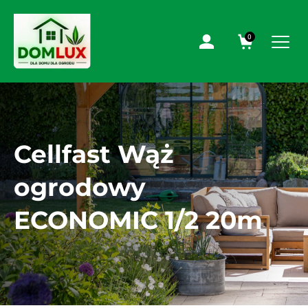
0
Cellfast Wąż
ogrodowy
ECONOMIC 1/2 20m