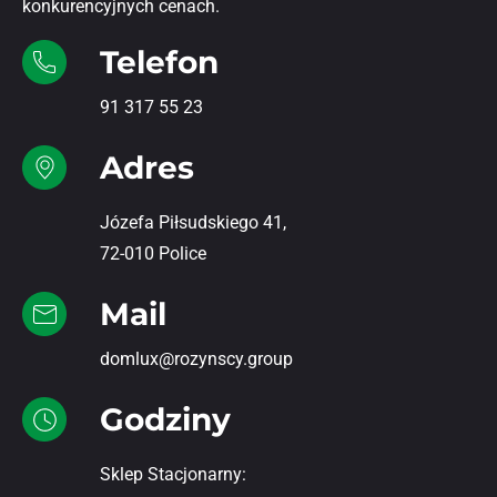
konkurencyjnych cenach.
Telefon
91 317 55 23
Adres
Józefa Piłsudskiego 41,
72-010 Police
Mail
domlux@rozynscy.group
Godziny
Sklep Stacjonarny: