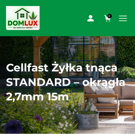
0
Cellfast Żyłka tnąca
STANDARD – okrągła
2,7mm 15m