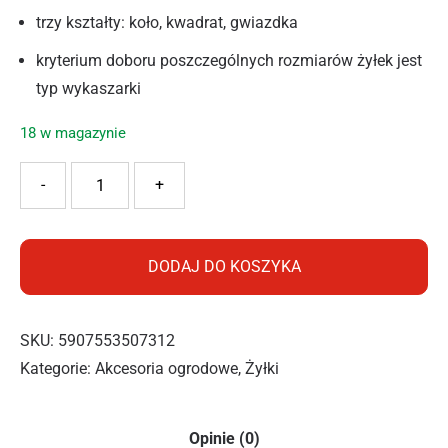
trzy kształty: koło, kwadrat, gwiazdka
kryterium doboru poszczególnych rozmiarów żyłek jest
typ wykaszarki
18 w magazynie
ilość Cellfast Żyłka tnąca STANDARD – okrągła 2,7mm 15m
-
+
DODAJ DO KOSZYKA
SKU:
5907553507312
Kategorie:
Akcesoria ogrodowe
,
Żyłki
Opinie (0)