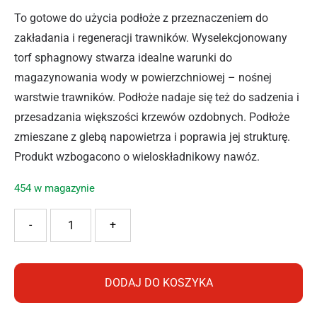
To gotowe do użycia podłoże z przeznaczeniem do
zakładania i regeneracji trawników. Wyselekcjonowany
torf sphagnowy stwarza idealne warunki do
magazynowania wody w powierzchniowej – nośnej
warstwie trawników. Podłoże nadaje się też do sadzenia i
przesadzania większości krzewów ozdobnych. Podłoże
zmieszane z glebą napowietrza i poprawia jej strukturę.
Produkt wzbogacono o wieloskładnikowy nawóz.
454 w magazynie
ilość AGARIS PODŁOŻE DO TRAWNIKÓW I KRZEWÓW OZD
-
+
DODAJ DO KOSZYKA