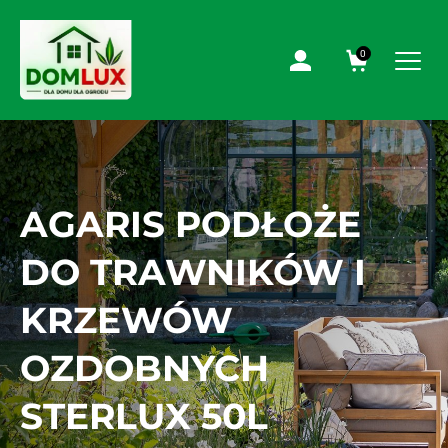
0
AGARIS PODŁOŻE
DO TRAWNIKÓW I
KRZEWÓW
OZDOBNYCH
STERLUX 50L