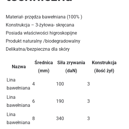
Materiał- przędza bawełniana (100% )
Konstrukcja – 3-żyłowa- skręcana
Posiada właściwości higroskopijne
Produkt naturalny /biodegradowalny
Delikatna/bezpieczna dla skóry
Średnica
Siła zrywania
Konstrukcja
Nazwa
(mm)
(daN)
(ilość żył)
Lina
4
100
3
bawełniana
Lina
6
190
3
bawełniana
Lina
8
340
3
bawełniana