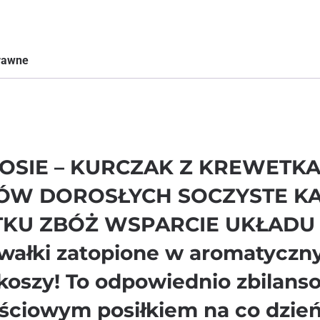
prawne
SOSIE – KURCZAK Z KREWETK
W DOROSŁYCH SOCZYSTE KA
TKU ZBÓŻ WSPARCIE UKŁAD
wałki zatopione w aromatyczn
oszy! To odpowiednio zbilans
ściowym posiłkiem na co dzień