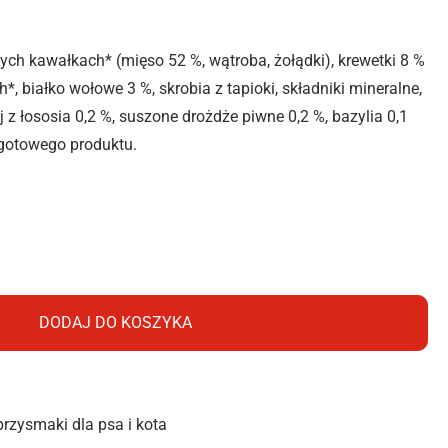
ch kawałkach* (mięso 52 %, wątroba, żołądki), krewetki 8 %
, białko wołowe 3 %, skrobia z tapioki, składniki mineralne,
 z łososia 0,2 %, suszone drożdże piwne 0,2 %, bazylia 0,1
 gotowego produktu.
T SASZETKA KURCZAK Z KREWETKAMI 85G
DODAJ DO KOSZYKA
przysmaki dla psa i kota