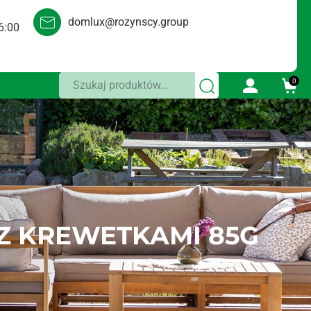
domlux@rozynscy.group
6:00
Szukaj:
0
Z KREWETKAMI 85G