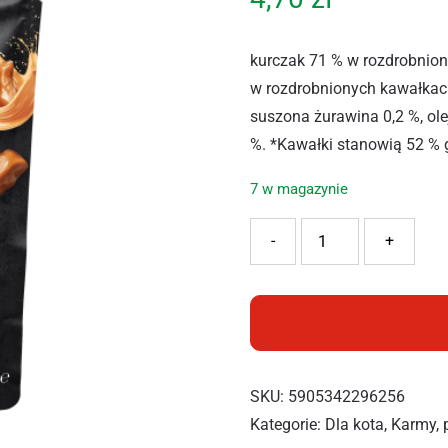
kurczak 71 % w rozdrobniony
w rozdrobnionych kawałkach*
suszona żurawina 0,2 %, olej
%. *Kawałki stanowią 52 %
7 w magazynie
ilość PAN MIĘSKO KM KO
-
+
SKU:
5905342296256
Kategorie:
Dla kota
,
Karmy, 