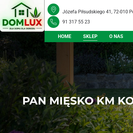
Józefa Piłsudskiego 41, 72-010 P
91 317 55 23
HOME
SKLEP
O NAS
PAN MIĘSKO KM K