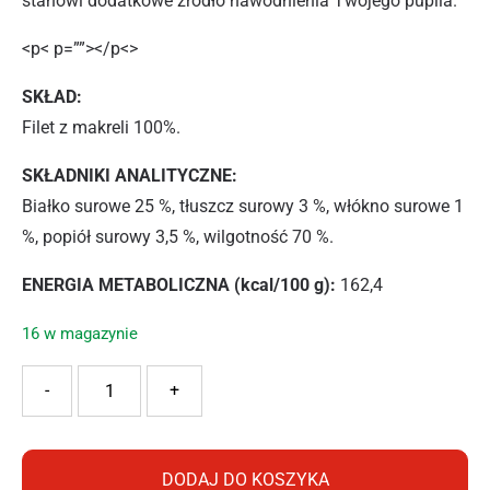
stanowi dodatkowe źródło nawodnienia Twojego pupila.
<p< p=””></p<>
SKŁAD:
Filet z makreli 100%.
SKŁADNIKI ANALITYCZNE:
Białko surowe 25 %, tłuszcz surowy 3 %, włókno surowe 1
%, popiół surowy 3,5 %, wilgotność 70 %.
ENERGIA METABOLICZNA (kcal/100 g):
162,4
16 w magazynie
ilość PAN MIĘSKO PRZYSMAK DLA KOTA FILETY MAKRELA
-
+
DODAJ DO KOSZYKA