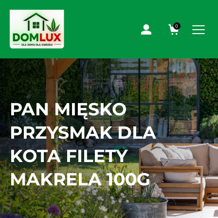
0
PAN MIĘSKO
PRZYSMAK DLA
KOTA FILETY
MAKRELA 100G