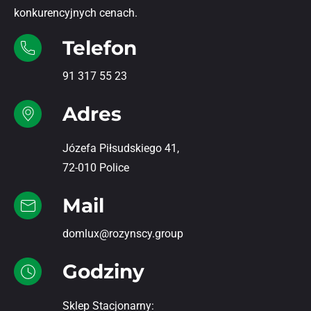
konkurencyjnych cenach.
Telefon
91 317 55 23
Adres
Józefa Piłsudskiego 41,
72-010 Police
Mail
domlux@rozynscy.group
Godziny
Sklep Stacjonarny: