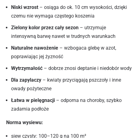
Niski wzrost
– osiąga do ok. 10 cm wysokości, dzięki
czemu nie wymaga częstego koszenia
Zielony kolor przez cały sezon
– utrzymuje
intensywną barwę nawet w trudnych warunkach
Naturalne nawożenie
– wzbogaca glebę w azot,
poprawiając jej żyzność
Wytrzymałość
– dobrze znosi deptanie i niedobór wody
Dla zapylaczy
– kwiaty przyciągają pszczoły i inne
owady pożyteczne
Łatwa w pielęgnacji
– odporna na choroby, szybko
zadarnia podłoże
Norma wysiewu:
siew czysty: 100–120 g na 100 m²