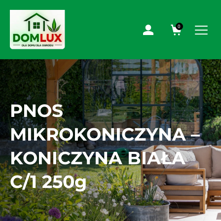
0
PNOS
MIKROKONICZYNA –
KONICZYNA BIAŁA
C/1 250g