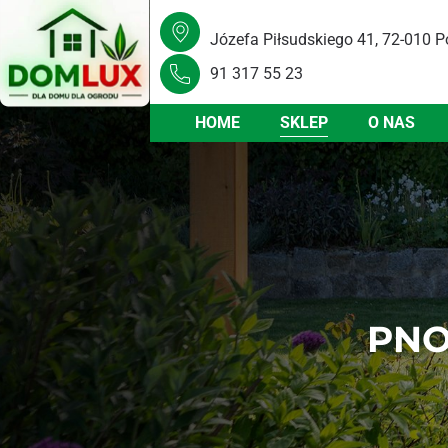
Józefa Piłsudskiego 41, 72-010 P
91 317 55 23
HOME
SKLEP
O NAS
PNO