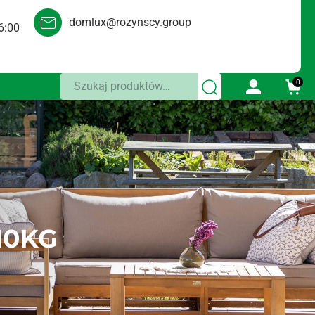
domlux@rozynscy.group
6:00
Szukaj:
0
10KG