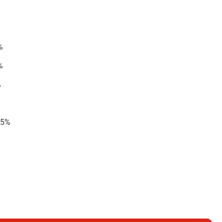
%
%
%
 5%
OWA 10KG