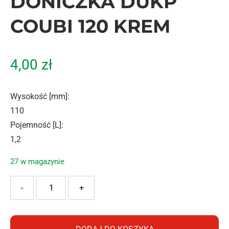
DONICZKA DUKP
COUBI 120 KREM
4,00
zł
Wysokość [mm]
:
110
Pojemność [L]
:
1,2
27 w magazynie
ilość PROSPERPLAST DONICZKA DUKP COUBI 120 KREM
-
+