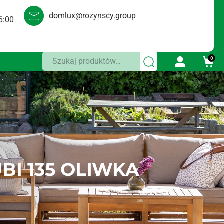
domlux@rozynscy.group
6:00
Szukaj:
0
I 135 OLIWKA