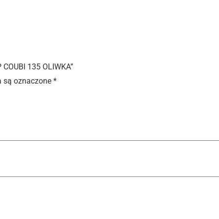
P COUBI 135 OLIWKA”
 są oznaczone
*