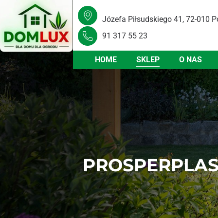
Józefa Piłsudskiego 41, 72-010 P
91 317 55 23
HOME
SKLEP
O NAS
PROSPERPLAS