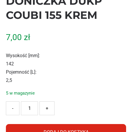
DONICZKA DUKP
COUBI 155 KREM
7,00
zł
Wysokość [mm]
:
142
Pojemność [L]
:
2,5
5 w magazynie
ilość PROSPERPLAST DONICZKA DUKP COUBI 155 KREM
-
+