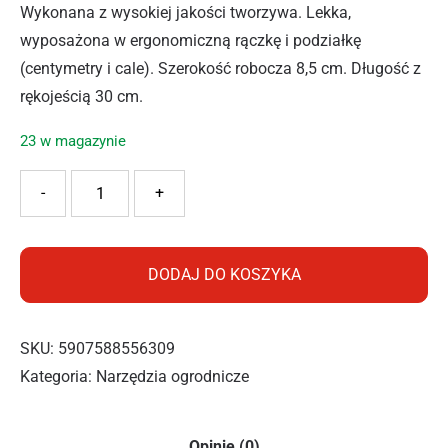
Wykonana z wysokiej jakości tworzywa. Lekka,
wyposażona w ergonomiczną rączkę i podziałkę
(centymetry i cale). Szerokość robocza 8,5 cm. Długość z
rękojeścią 30 cm.
23 w magazynie
ilość RAMP ŁOPATKA UNIWERSALNA RN3020
-
+
DODAJ DO KOSZYKA
SKU:
5907588556309
Kategoria:
Narzędzia ogrodnicze
Opinie (0)