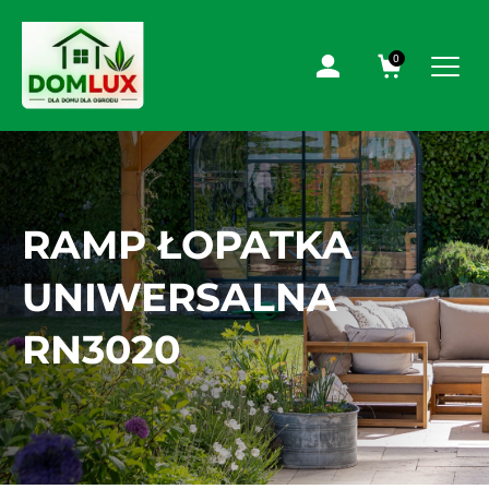
0
RAMP ŁOPATKA
UNIWERSALNA
RN3020