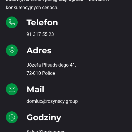
konkurencyjnych cenach.
Telefon
91 317 55 23
Adres
Józefa Piłsudskiego 41,
72-010 Police
Mail
domlux@rozynscy.group
Godziny
Sklep Stacjonarny: