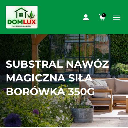
0
SUBSTRAL NAWÓZ
MAGICZNA SIŁA
BORÓWKA 350G