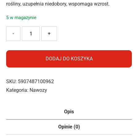
rośliny, uzupełnia niedobory, wspomaga wzrost.
5 w magazynie
ilość Substral Nawóz Magiczna Siła Iglak Jesienny
-
+
DODAJ DO KOSZYKA
SKU:
5907487100962
Kategoria:
Nawozy
Opis
Opinie (0)