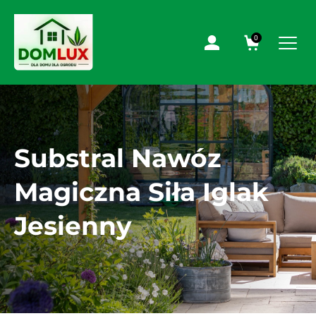
0
Substral Nawóz
Magiczna Siła Iglak
Jesienny