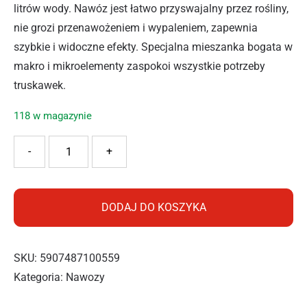
litrów wody. Nawóz jest łatwo przyswajalny przez rośliny,
nie grozi przenawożeniem i wypaleniem, zapewnia
szybkie i widoczne efekty. Specjalna mieszanka bogata w
makro i mikroelementy zaspokoi wszystkie potrzeby
truskawek.
118 w magazynie
ilość SUBSTRAL NAWÓZ MAGICZNA SIŁA TRUSKAWKI 300G
-
+
DODAJ DO KOSZYKA
SKU:
5907487100559
Kategoria:
Nawozy