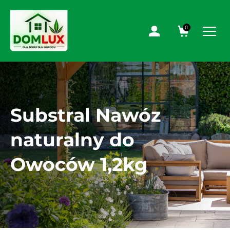
0
Substral Nawóz
naturalny do
Owoców 1,2kg