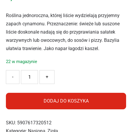
Roślina jednoroczna, której liście wydzielają przyjemny
zapach cynamonu. Przeznaczenie: świeże lub suszone
liście doskonale nadają się do przyprawiania sałatek
warzywnych lub owocowych, do sosów i pizzy. Bazylia
ułatwia trawienie. Jako napar łagodzi kaszel.
22 w magazynie
ilość VILMORIN BAZYLIA CYNAMONOWA 0,5G
-
+
DODAJ DO KOSZYKA
SKU:
5907617320512
Kategorie:
Nasiona
,
Zioła