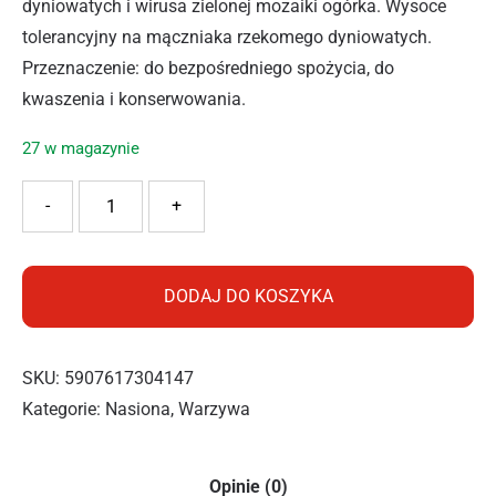
dyniowatych i wirusa zielonej mozaiki ogórka. Wysoce
tolerancyjny na mączniaka rzekomego dyniowatych.
Przeznaczenie: do bezpośredniego spożycia, do
kwaszenia i konserwowania.
27 w magazynie
ilość VILMORIN OGÓREK GRUNTOWY ALHAMBRA F1 3G
-
+
DODAJ DO KOSZYKA
SKU:
5907617304147
Kategorie:
Nasiona
,
Warzywa
Opinie (0)