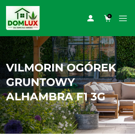
0
VILMORIN OGÓREK
GRUNTOWY
ALHAMBRA F1 3G