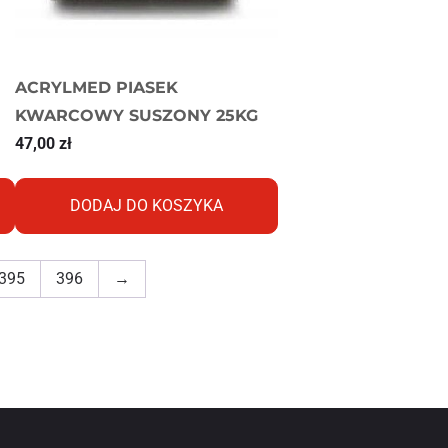
ACRYLMED PIASEK
KWARCOWY SUSZONY 25KG
47,00
zł
DODAJ DO KOSZYKA
395
396
→