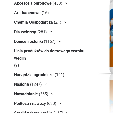
433 produkty
Akcesoria ogrodowe
433
16 produktów
Art. basenowe
16
21 produktów
Chemia Gospodarcza
21
281 produktów
Dla zwierząt
281
1167 produktów
Donice i osłonki
1167
Linia produktów do domowego wyrobu
wędlin
9 produktów
9
141 produktów
Narzędzia ogrodnicze
141
1247 produktów
Nasiona
1247
365 produktów
Nawadnianie
365
630 produktów
Podłoża i nawozy
630
117 produktów