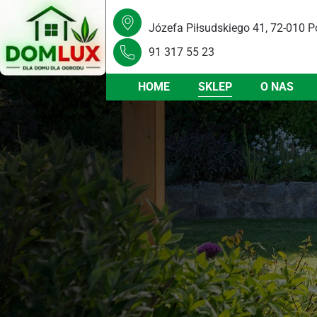
Józefa Piłsudskiego 41, 72-010 P
91 317 55 23
HOME
SKLEP
O NAS