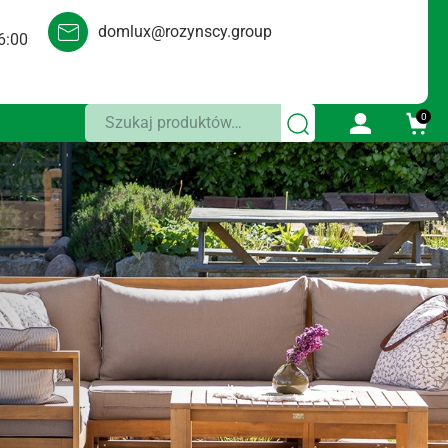
domlux@rozynscy.group
6:00
Szukaj:
0