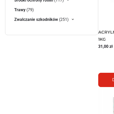
Środki ochrony roślin
117
79 produktów
Trawy
79
251 produktów
Zwalczanie szkodników
251
ACRYL
1KG
31,00
zł