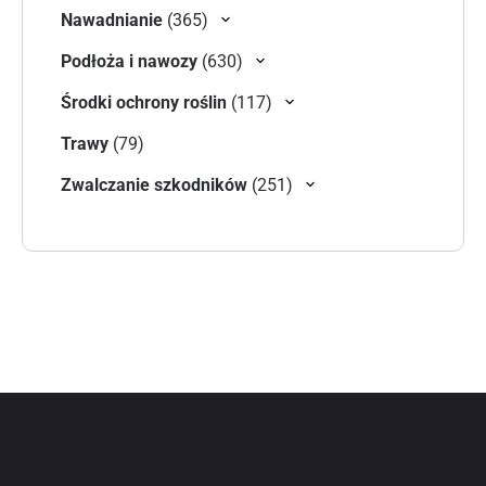
365 produktów
Nawadnianie
365
630 produktów
Podłoża i nawozy
630
117 produktów
Środki ochrony roślin
117
79 produktów
Trawy
79
251 produktów
Zwalczanie szkodników
251