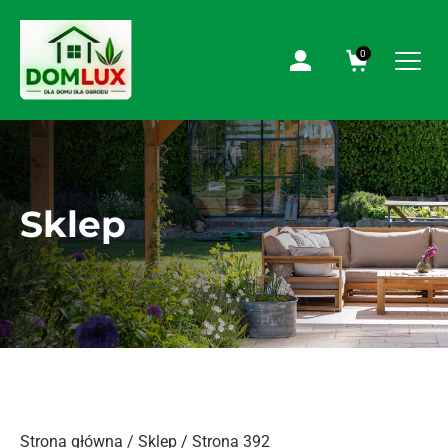
0
Sklep
Strona główna
/
Sklep
/ Strona 392