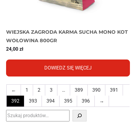
WIEJSKA ZAGRODA KARMA SUCHA MONO KOT
WOŁOWINA 800GR
24,00
zł
DOWIEDZ SIĘ WIĘCEJ
←
1
2
3
…
389
390
391
392
393
394
395
396
→
Szukaj