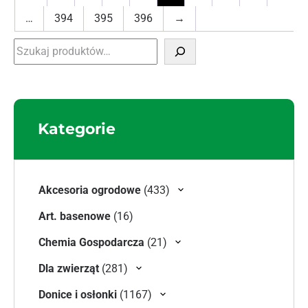
…
394
395
396
→
Szukaj
Kategorie
433 produkty
Akcesoria ogrodowe
433
16 produktów
Art. basenowe
16
21 produktów
Chemia Gospodarcza
21
281 produktów
Dla zwierząt
281
1167 produktów
Donice i osłonki
1167