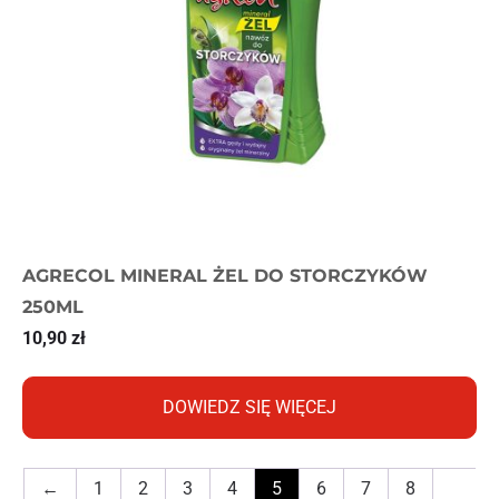
AGRECOL MINERAL ŻEL DO STORCZYKÓW
250ML
10,90
zł
DOWIEDZ SIĘ WIĘCEJ
←
1
2
3
4
5
6
7
8