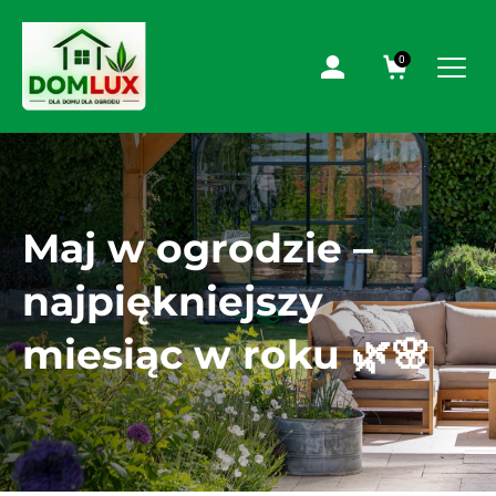
0
Maj w ogrodzie –
najpiękniejszy
miesiąc w roku 🌿🌸