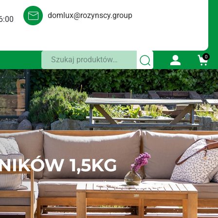
domlux@rozynscy.group
6:00
Szukaj:
0
NIKÓW 1,5KG