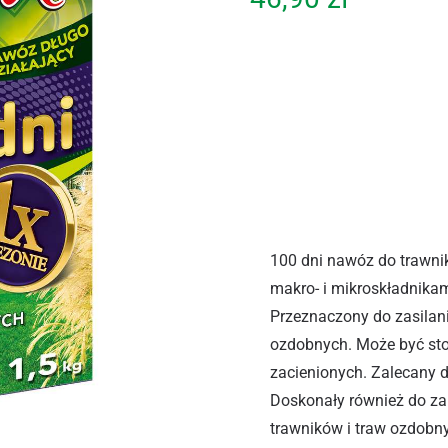
100 dni nawóz do trawni
makro- i mikroskładnikam
Przeznaczony do zasilan
ozdobnych. Może być sto
zacienionych. Zalecany 
Doskonały również do za
trawników i traw ozdobn