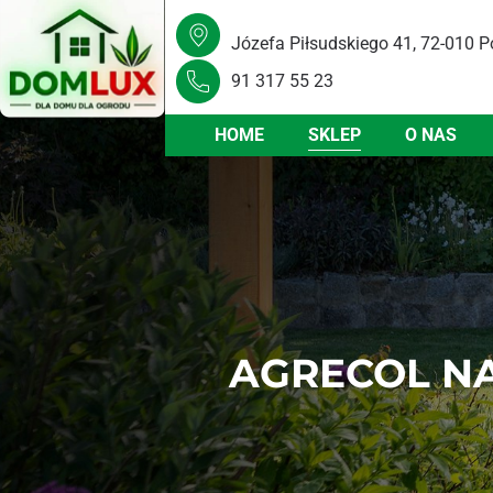
Józefa Piłsudskiego 41, 72-010 P
91 317 55 23
HOME
SKLEP
O NAS
AGRECOL NA