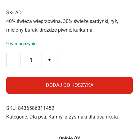
SKŁAD:
40% świeża wieprzowina, 30% świeże sardynki, ryż,
mielony burak, drożdże piwne, kurkuma.
9 w magazynie
ilość ALPHA SPIRIT KARMA SUCHA PIES SARDINE 1KG
-
+
DODAJ DO KOSZYKA
SKU:
8436586311452
Kategorie:
Dla psa
,
Karmy, przysmaki dla psa i kota
Opinie (0)