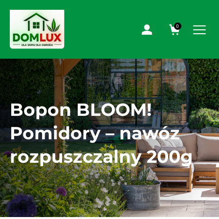
0
Bopon BLOOM!
Pomidory – nawóz
rozpuszczalny 200g