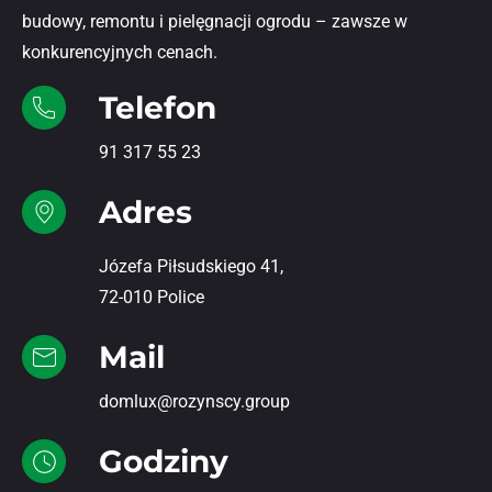
budowy, remontu i pielęgnacji ogrodu – zawsze w
konkurencyjnych cenach.
Telefon
91 317 55 23
Adres
Józefa Piłsudskiego 41,
72-010 Police
Mail
domlux@rozynscy.group
Godziny