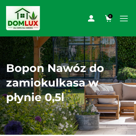
0
Bopon Nawóz do
zamiokulkasa w
płynie 0,5l