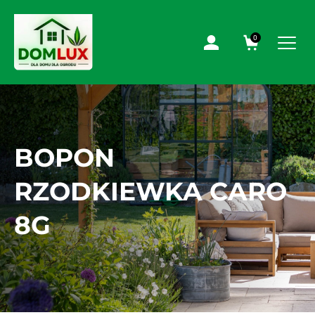
0
BOPON
RZODKIEWKA CARO
8G