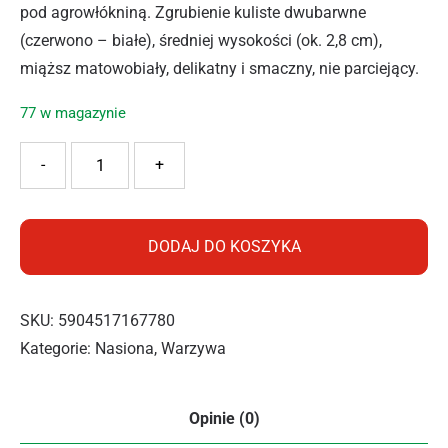
pod agrowłókniną. Zgrubienie kuliste dwubarwne
(czerwono – białe), średniej wysokości (ok. 2,8 cm),
miąższ matowobiały, delikatny i smaczny, nie parciejący.
77 w magazynie
ilość BOPON RZODKIEWKA CARO 8G
-
+
DODAJ DO KOSZYKA
SKU:
5904517167780
Kategorie:
Nasiona
,
Warzywa
Opinie (0)