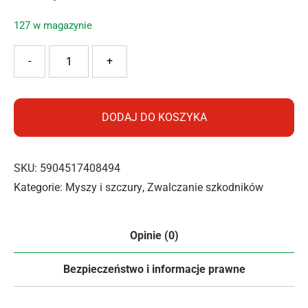
127 w magazynie
ilość BROS Łapka na myszy metalowa
-
+
DODAJ DO KOSZYKA
SKU:
5904517408494
Kategorie:
Myszy i szczury
,
Zwalczanie szkodników
Opinie (0)
Bezpieczeństwo i informacje prawne