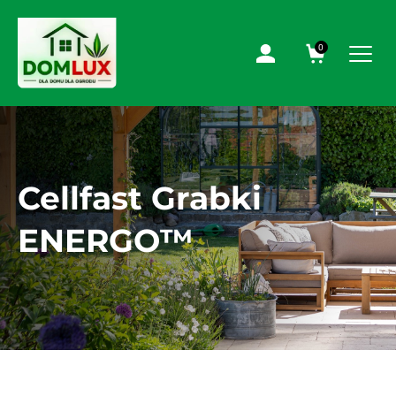
0
Cellfast Grabki
ENERGO™