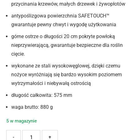
przycinania krzewów, małych drzewek i żywopłotów
antypoślizgowa powierzchnia SAFETOUCH™
gwarantuje pewny chwyt i wygodę użytkowania
górne ostrze o długości 20 cm pokryte powłoką
nieprzywierającą, gwarantuje bezpieczne dla roślin
cięcie.
wykonane ze stali wysokowęglowej, dzięki czemu
nożyce wyróżniają się bardzo wysokim poziomem
wytrzymałości i niebywałą ostrością
długość całkowita: 575 mm
waga brutto: 880 g
5 w magazynie
ilość Cellfast Nożyce ogrodowe proste BASIC
-
+