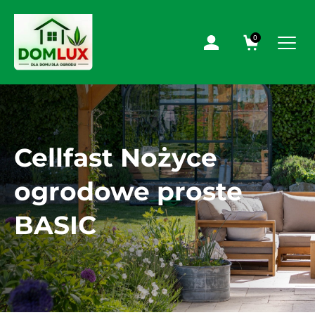
0
Cellfast Nożyce
ogrodowe proste
BASIC